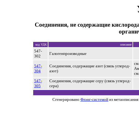
Соединения, не содержащие кислород
органи
код УДК
описание
547-
Галогенпроизводные
302
см
547-
Соединения, содержащие азот (связь углерод-
Ам
304
азот)
см
547-
Соединения, содержащие серу (связь углерод-
305
сера)
Сгенерировано
Флэнг-системой
из метаописания