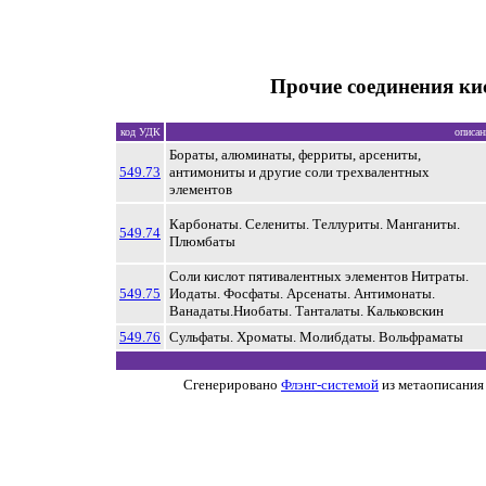
Прочие соединения ки
код УДК
описан
Бораты, алюминаты, ферриты, арсениты,
549.73
антимониты и другие соли трехвалентных
элементов
Карбонаты. Селениты. Теллуриты. Манганиты.
549.74
Плюмбаты
Соли кислот пятивалентных элементов Нитраты.
549.75
Иодаты. Фосфаты. Арсенаты. Антимонаты.
Ванадаты.Ниобаты. Танталаты. Кальковскин
549.76
Сульфаты. Хроматы. Молибдаты. Вольфраматы
Сгенерировано
Флэнг-системой
из метаописания