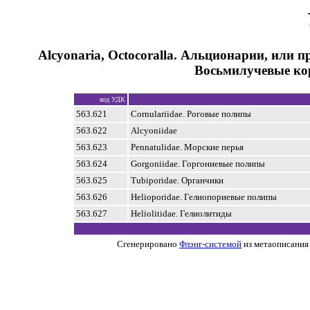
Alcyonaria, Octocoralla. Альционарии, или 
Восьмилучевые к
код УДК
563.621
Cornulariidae. Роговые полипы
563.622
Alcyoniidae
563.623
Pennatulidae. Морские перья
563.624
Gorgoniidae. Горгониевые полипы
563.625
Tubiporidae. Органчики
563.626
Helioporidae. Гелиопориевые полипы
563.627
Heliolitidae. Гелиолитиды
Сгенерировано
Флэнг-системой
из метаописания