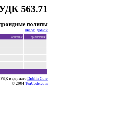
УДК 563.71
идроидные полипы
вверх
домой
описание
примечания
 УДК в формате
Dublin Core
© 2004
TeaCode.com