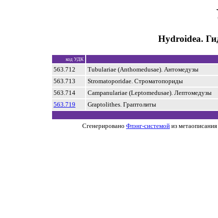
Hydroidea. Г
код УДК
563.712
Tubulariae (Anthomedusae). Антомедузы
563.713
Stromatoporidae. Строматопориды
563.714
Campanulariae (Leptomedusae). Лептомедузы
563.719
Graptolithes. Граптолиты
Сгенерировано
Флэнг-системой
из метаописания