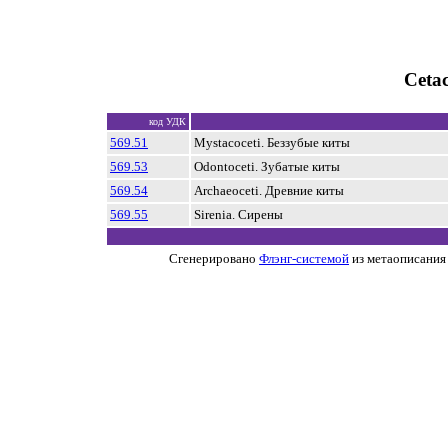
Ceta
код УДК
569.51
Mystacoceti. Беззубые киты
569.53
Odontoceti. Зубатые киты
569.54
Archaeoceti. Древние киты
569.55
Sirenia. Сирены
Сгенерировано
Флэнг-системой
из метаописания