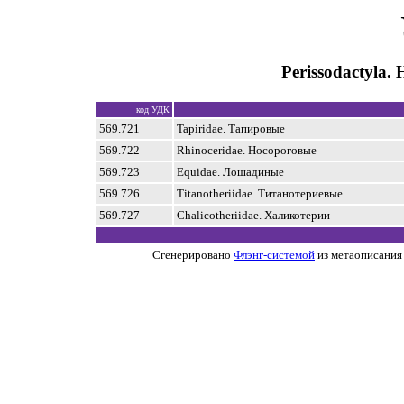
Perissodactyla
код УДК
569.721
Tapiridae. Тапировые
569.722
Rhinoceridae. Носороговые
569.723
Equidae. Лошадиные
569.726
Titanotheriidae. Титанотериевые
569.727
Chalicotheriidae. Халикотерии
Сгенерировано
Флэнг-системой
из метаописания