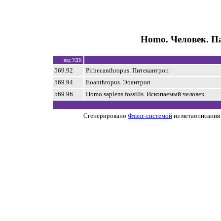
Homo. Человек. П
код УДК
569.92
Pithecanthropus. Питекантроп
569.94
Eoanthropus. Эоантроп
569.96
Homo sapiens fossilis. Ископаемый человек
Сгенерировано
Флэнг-системой
из метаописания