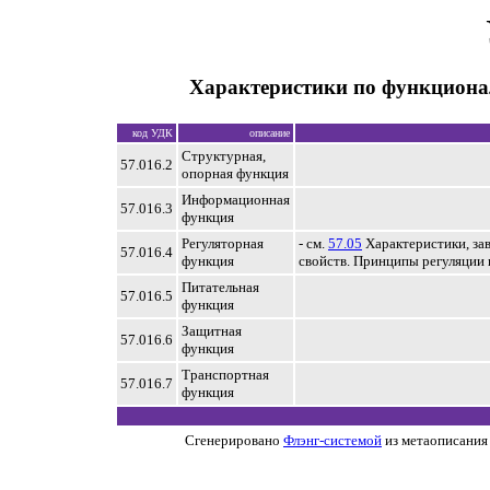
Характеристики по функциона
код УДК
описание
Структурная,
57.016.2
опорная функция
Информационная
57.016.3
функция
Регуляторная
- см.
57.05
Характеристики, за
57.016.4
функция
свойств. Принципы регуляции 
Питательная
57.016.5
функция
Защитная
57.016.6
функция
Транспортная
57.016.7
функция
Сгенерировано
Флэнг-системой
из метаописания