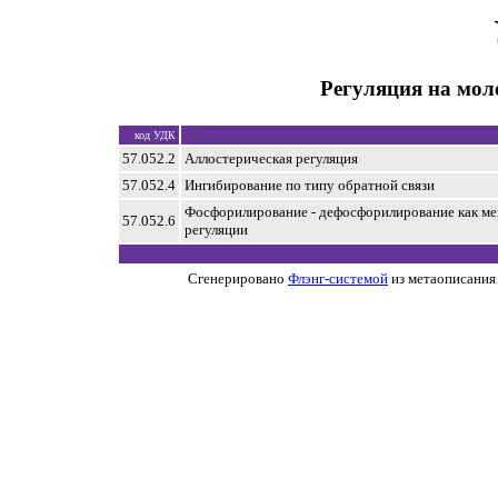
Регуляция на мол
код УДК
57.052.2
Аллостерическая регуляция
57.052.4
Ингибирование по типу обратной связи
Фосфорилирование - дефосфорилирование как м
57.052.6
регуляции
Сгенерировано
Флэнг-системой
из метаописания