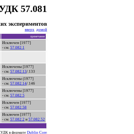
УДК 57.081
их экспериментов
вверх
домой
примечания
Исключен [1977]
- см.
57.082.1
Исключены [1977]
- см.
57.082.13
/.133
Исключены (1977]
- см.
57.082.14
/.146
Исключены [1977]
- см.
57.082.5
Исключен [1977]
- см.
57.082.58
Исключен [1977]
- см.
57.082.2
и
57.082.52
 УДК в формате
Dublin Core