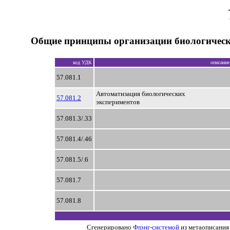
Общие принципы организации биологическ
код УДК
описание
57.081.1
Автоматизация биологических
57.081.2
экспериментов
57.081.3/.33
57.081.4/.46
57.081.5/.6
57.081.7
57.081.8
Сгенерировано
Флэнг-системой
из метаописания