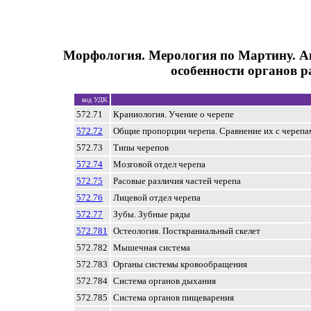
Морфология. Мерология по Мартину. А
особенности органов р
код УДК
572.71
Краниология. Учение о черепе
572.72
Общие пропорции черепа. Сравнение их с череп
572.73
Типы черепов
572.74
Мозговой отдел черепа
572.75
Расовые различия частей черепа
572.76
Лицевой отдел черепа
572.77
Зубы. Зубные ряды
572.781
Остеология. Посткраниальный скелет
572.782
Мышечная система
572.783
Органы системы кровообращения
572.784
Система органов дыхания
572.785
Система органов пищеварения