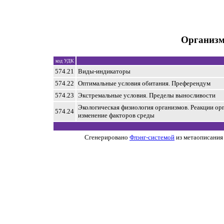
Организм
код УДК
574.21
Виды-индикаторы
574.22
Оптимальные условия обитания. Преферендум
574.23
Экстремальные условия. Пределы выносливости
Экологическая физиология организмов. Реакции ор
574.24
изменение факторов среды
Сгенерировано
Флэнг-системой
из метаописания