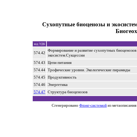
Сухопутные биоценозы и экосисте
Биогео
код УДК
Формирование и развитие сухопутных биоценозов
574.42
экосистем.Сукцессии
574.43
Цепи питания
574.44
Трофические уровни. Экологические пирамиды
574.45
Продуктивность
574.46
Энергетика
574.47
Структура биоценозов
Сгенерировано
Флэнг-системой
из метаописания