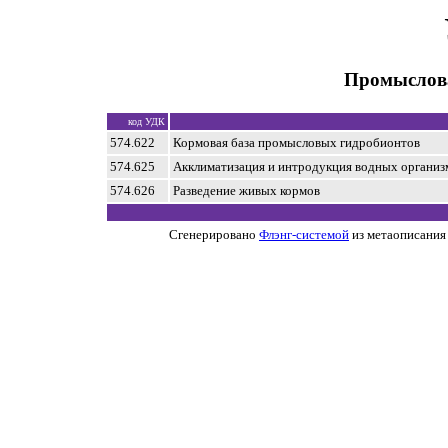
Промыслов
код УДК
574.622
Кормовая база промысловых гидробионтов
574.625
Акклиматизация и интродукция водных организ
574.626
Разведение живых кормов
Сгенерировано
Флэнг-системой
из метаописания