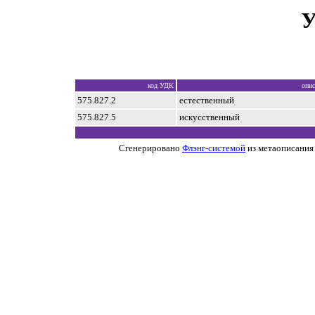
У
код УДК
опис
575.827.2
естественный
575.827.5
искусственный
Сгенерировано
Флэнг-системой
из метаописания