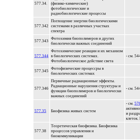
577.34.
(физико-химические)
фотобиологические и
радиобиологические процессы
Поглощение энергии биологическими
577.342
системами в различных участках
спектра
Фотохимия биополимеров и других
577.343
биологически важных соединений
Фотохимические реакции и их механизм
577.344
в биологических системах.
- см. 5
Фотобиологическое действие света
Фотофизические процессры в
577.345
биологических системах
Первичные радиационные эффекты.
Радиационные нарушения структуры и
577.346
- см. 5
функции биополимеров и биологически
важных соединений
- см.
57
активно
577.35
Биофизика живых систем
и раздр
клеток.
Теоретическая биофизика. Биофизика
577.38
процессов управления и
биокоммуникации