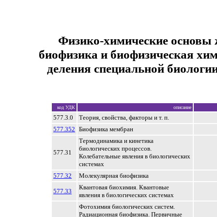
Физико-химические основы 
биофизика и биофизическая хи
деления специальной биологии 
код УДК
описание
577.3.0
Теория, свойства, факторы и т. п.
577.352
Биофизика мембран
Термодинамика и кинетика
биологических процессов.
577.31
Колебательные явления в биологических
системах
577.32
Молекулярная биофизика
Квантовая биохимия. Квантовые
577.33
явления в биологических системах
Фотохимия биологических систем.
Радиационная биофизика. Первичные