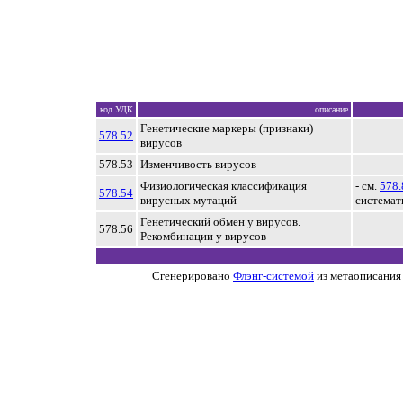
код УДК
описание
Генетические маркеры (признаки)
578.52
вирусов
578.53
Изменчивость вирусов
Физиологическая классификация
- см.
578.
578.54
вирусных мутаций
системат
Генетический обмен у вирусов.
578.56
Рекомбинации у вирусов
Сгенерировано
Флэнг-системой
из метаописания