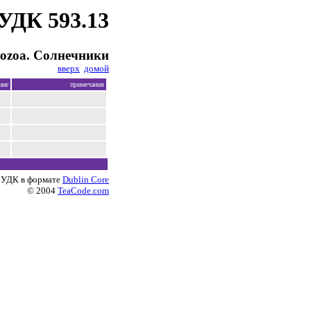
УДК 593.13
iozoa. Солнечники
вверх
домой
ние
примечания
 УДК в формате
Dublin Core
© 2004
TeaCode.com