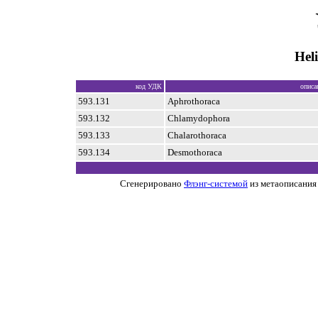
Hel
код УДК
описа
593.131
Aphrothoraca
593.132
Chlamydophora
593.133
Chalarothoraca
593.134
Desmothoraca
Сгенерировано
Флэнг-системой
из метаописания