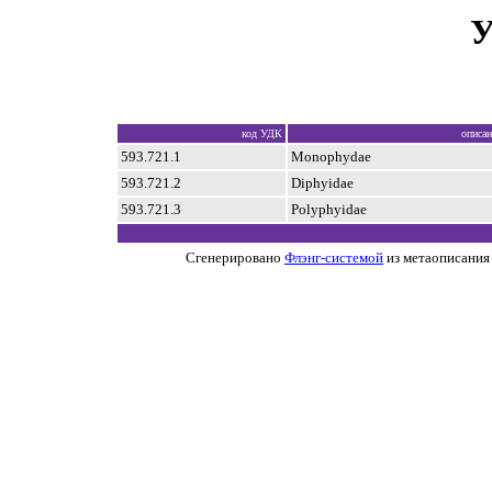
У
код УДК
описан
593.721.1
Monophydae
593.721.2
Diphyidae
593.721.3
Polyphyidae
Сгенерировано
Флэнг-системой
из метаописания