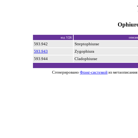
Ophiuro
код УДК
описан
593.942
Streptophiurae
593.943
Zygophiura
593.944
Cladophiurae
Сгенерировано
Флэнг-системой
из метаописания