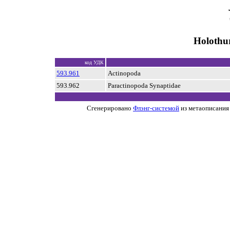
Holothu
код УДК
593.961
Actinopoda
593.962
Paractinopoda Synaptidae
Сгенерировано
Флэнг-системой
из метаописания