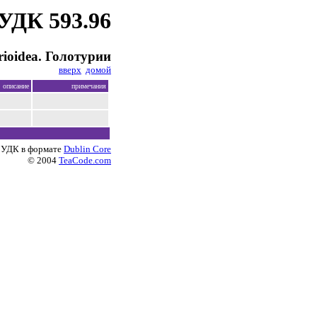
УДК 593.96
rioidea. Голотурии
вверх
домой
описание
примечания
 УДК в формате
Dublin Core
© 2004
TeaCode.com