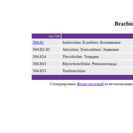
Brachi
код УДК
594.81
Inarticulata. Ecardines. Беззамковые
594.82/.85
Articulata. Testicardines. Замковые
594.824
Thecideidae. Тецидии
594.843
Rhynchonellidae. Ринхонеллиды
594.853
Terebratulidae
Сгенерировано
Флэнг-системой
из метаописания