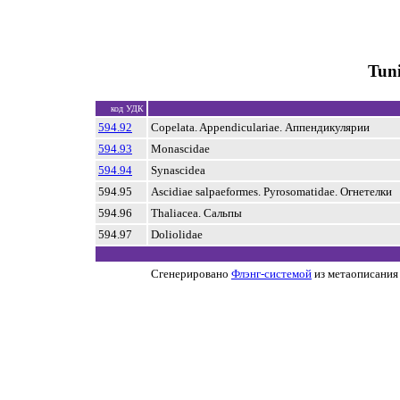
Tun
код УДК
594.92
Copelata. Appendiculariae. Аппендикулярии
594.93
Monascidae
594.94
Synascidea
594.95
Ascidiae salpaeformes. Pyrosomatidae. Огнетелки
594.96
Thaliacea. Сальпы
594.97
Doliolidae
Сгенерировано
Флэнг-системой
из метаописания