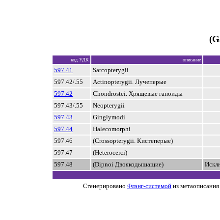
(G
код УДК
описание
597.41
Sarcopterygii
597.42/.55
Actinopterygii. Лучеперые
597.42
Chondrostei. Хрящевые ганоиды
597.43/.55
Neopterygii
597.43
Ginglymodi
597.44
Halecomorphi
597.46
(Crossopterygii. Кистеперые)
597.47
(Heterocerci)
597.48
(Dipnoi Двоякодышащие)
Искл
Сгенерировано
Флэнг-системой
из метаописания