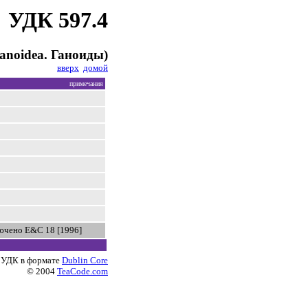
УДК 597.4
anoidea. Ганоиды)
вверх
домой
примечания
ючено E&C 18 [1996]
 УДК в формате
Dublin Core
© 2004
TeaCode.com