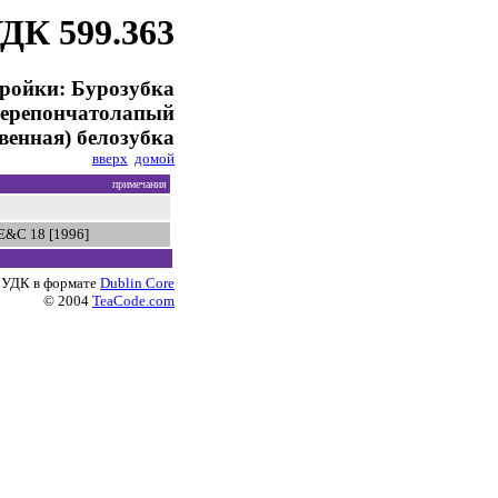
ДК 599.363
еройки: Бурозубка
 Перепончатолапый
венная) белозубка
вверх
домой
примечания
E&C 18 [1996]
 УДК в формате
Dublin Core
© 2004
TeaCode.com