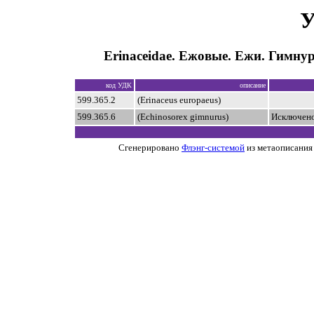
У
Erinaceidae. Ежовые. Ежи. Гимну
код УДК
описание
599.365.2
(Erinaceus europaeus)
599.365.6
(Echinosorex gimnurus)
Исключено
Сгенерировано
Флэнг-системой
из метаописания