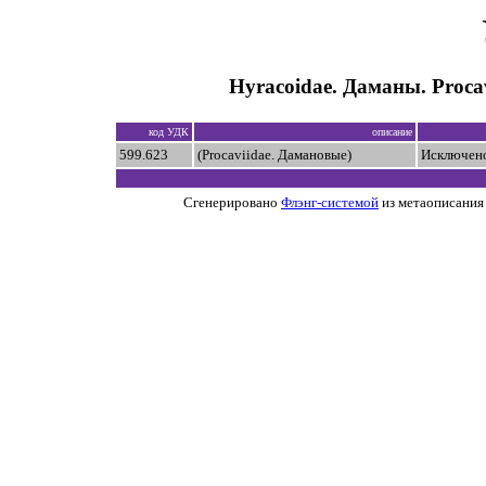
Hyracoidae. Даманы. Proca
код УДК
описание
599.623
(Procaviidae. Дамановые)
Исключено
Сгенерировано
Флэнг-системой
из метаописания