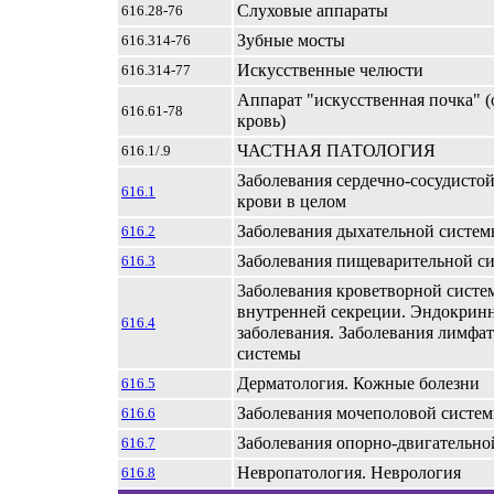
Слуховые аппараты
616.28-76
Зубные мосты
616.314-76
Искусственные челюсти
616.314-77
Аппарат "искусственная почка"
616.61-78
кровь)
ЧАСТНАЯ ПАТОЛОГИЯ
616.1/.9
Заболевания сердечно-сосудисто
616.1
крови в целом
Заболевания дыхательной систем
616.2
Заболевания пищеварительной с
616.3
3аболевания кроветворной систе
внутренней секреции. Эндокрин
616.4
заболевания. Заболевания лимфа
системы
Дерматология. Кожные болезни
616.5
Заболевания мочеполовой систе
616.6
Заболевания опорно-двигательно
616.7
Невропатология. Неврология
616.8