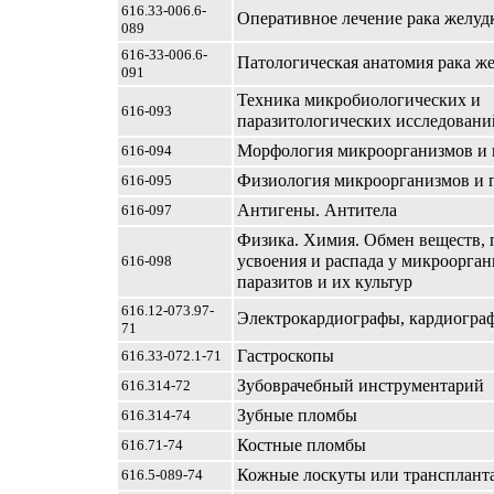
616.33-006.6-
Оперативное лечение рака желуд
089
616-33-006.6-
Патологическая анатомия рака ж
091
Техника микробиологических и
616-093
паразитологических исследовани
Морфология микроорганизмов и 
616-094
Физиология микроорганизмов и 
616-095
Антигены. Антитела
616-097
Физика. Химия. Обмен веществ, 
усвоения и распада у микроорган
616-098
паразитов и их культур
616.12-073.97-
Электрокардиографы, кардиогра
71
Гастроскопы
616.33-072.1-71
Зубоврачебный инструментарий
616.314-72
Зубные пломбы
616.314-74
Костные пломбы
616.71-74
Кожные лоскуты или трансплант
616.5-089-74