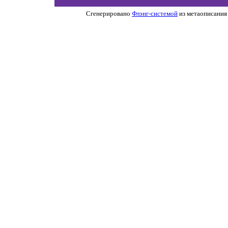
Сгенерировано
Флэнг-системой
из метаописания