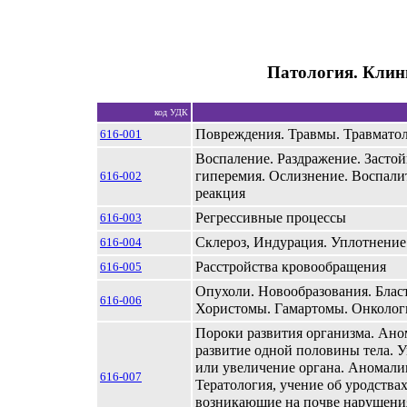
Патология. Клин
код УДК
Повреждения. Травмы. Травмато
616-001
Воспаление. Раздражение. Застой
гиперемия. Ослизнение. Воспали
616-002
реакция
Регрессивные процессы
616-003
Склероз, Индурация. Уплотнение
616-004
Расстройства кровообращения
616-005
Опухоли. Новообразования. Блас
616-006
Хористомы. Гамартомы. Онколог
Пороки развития организма. Ано
развитие одной половины тела. 
или увеличение органа. Аномали
616-007
Тератология, учение об уродствах
возникающие на почве нарушени