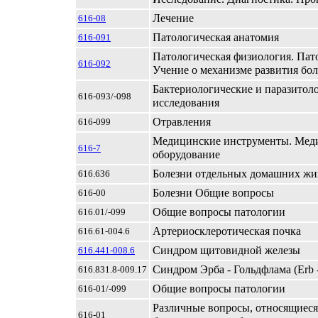
Лечение
616-08
Патологическая анатомия
616-091
Патологическая физиология. Пато
616-092
Учение о механизме развития бо
Бактериологические и паразитол
616-093/-098
исследования
Отравления
616-099
Медицинские инструменты. Мед
616-7
оборудование
Болезни отдельных домашних ж
616.636
Болезни Общие вопросы
616-00
Общие вопросы патологии
616.01/-099
Артериосклеротическая почка
616.61-004.6
Синдром щитовидной железы
616.441-008.6
Синдром Эрба - Гольдфлама (Erb -
616.831.8-009.17
Общие вопросы патологии
616-01/-099
Различные вопросы, относящиеся 
616-01