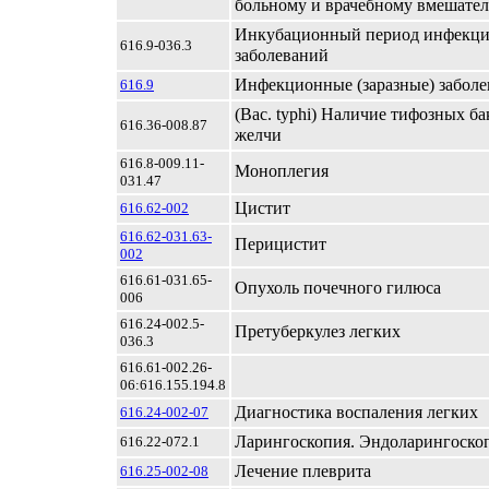
больному и врачебному вмешател
Инкубационный период инфекц
616.9-036.3
заболеваний
Инфекционные (заразные) заболе
616.9
(Вас. tурhi) Наличие тифозных ба
616.36-008.87
желчи
616.8-009.11-
Моноплегия
031.47
Цистит
616.62-002
616.62-031.63-
Перицистит
002
616.61-031.65-
Опухоль почечного гилюса
006
616.24-002.5-
Претуберкулез легких
036.3
616.61-002.26-
06:616.155.194.8
Диагностика воспаления легких
616.24-002-07
Ларингоскопия. Эндоларингоско
616.22-072.1
Лечение плеврита
616.25-002-08