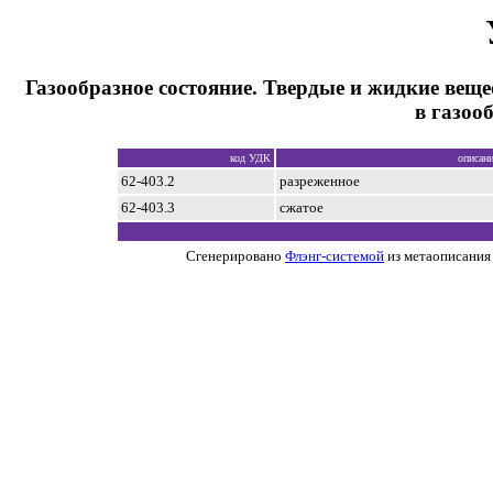
Газообразное состояние. Твердые и жидкие веще
в газоо
код УДК
описан
62-403.2
разреженное
62-403.3
сжатое
Сгенерировано
Флэнг-системой
из метаописания