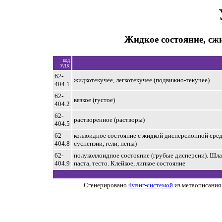
Жидкое состояние, сж
код
УДК
62-
жидкотекучее, легкотекучее (подвижно-текучее)
404.1
62-
вязкое (густое)
404.2
62-
растворенное (растворы)
404.5
62-
коллоидное состояние с жидкой дисперсионной сред
404.8
суспензии, гели, пены)
62-
полуколлоидное состояние (грубые дисперсии). Шла
404.9
паста, тесто. Клейкое, липкое состояние
Сгенерировано
Флэнг-системой
из метаописания