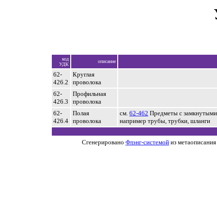
код
описание
УДК
62-
Круглая
426.2
проволока
62-
Профильная
426.3
проволока
62-
Полая
см.
62-462
Предметы с замкнутыми
426.4
проволока
например трубы, трубки, шланги
Сгенерировано
Флэнг-системой
из метаописания