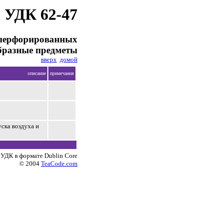
УДК 62-47
з перфорированных
образные предметы
вверх
домой
описание
примечания
уска воздуха и
 УДК в формате Dublin Core
© 2004
TeaCode.com