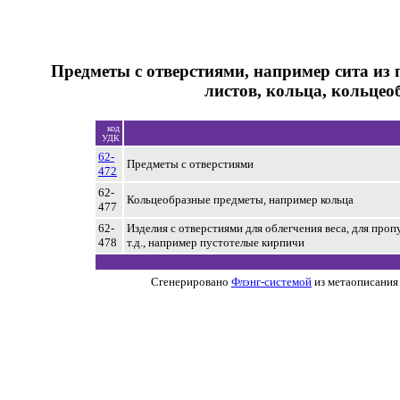
Предметы с отверстиями, например сита и
листов, кольца, кольце
код
УДК
62-
Предметы с отверстиями
472
62-
Кольцеобразные предметы, например кольца
477
62-
Изделия с отверстиями для облегчения веса, для проп
478
т.д., например пустотелые кирпичи
Сгенерировано
Флэнг-системой
из метаописания