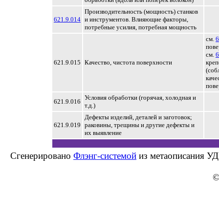
Производительность (мощность) станков
621.9.014
и инструментов. Влияющие факторы,
потребные усилия, потребная мощность
см.
6
пове
см.
6
621.9.015
Качество, чистота поверхности
креп
(соб
каче
пове
Условия обработки (горячая, холодная и
621.9.016
т.д.)
Дефекты изделий, деталей и заготовок;
621.9.019
раковины, трещины и другие дефекты и
их выявление
Сгенерировано
Флэнг-системой
из метаописания УД
©