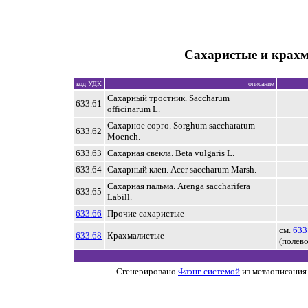
Сахаристые и крахм
код УДК
описание
Сахарный тростник. Saccharum
633.61
officinarum L.
Сахарное сорго. Sorghum saccharatum
633.62
Moench.
633.63
Сахарная свекла. Beta vulgaris L.
633.64
Сахарный клен. Acer saccharum Marsh.
Сахарная пальма. Arenga saccharifera
633.65
Labill.
633.66
Прочие сахаристые
см.
633
633.68
Крахмалистые
(полев
Сгенерировано
Флэнг-системой
из метаописания