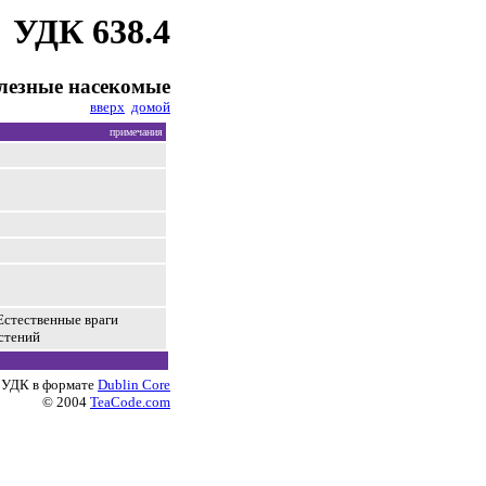
УДК 638.4
лезные насекомые
вверх
домой
примечания
стественные враги
стений
 УДК в формате
Dublin Core
© 2004
TeaCode.com