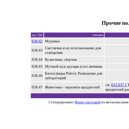
Прочие по
код УДК
описание
638.42
Муравьи
Светлячки и их использование для
638.43
освещения
638.44
Кузнечики, сверчки
638.45
Мучной жук хрущак и его личинки
Блохи (виды Pulex). Разведение для
638.46
лабораторий
см.
632.937.1
Е
638.47
Животные - паразиты вредителей
вредителей ра
Сгенерировано
Флэнг-системой
из метаописания