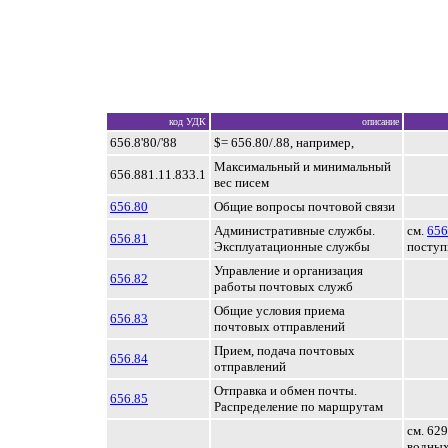
код УДК
описание
656.8'80/'88
$= 656.80/.88, например,
Максимальный и минимальный
656.881.11.833.1
вес писем
656.80
Общие вопросы почтовой связи
Административные службы.
см.
656
656.81
Эксплуатационные службы
поступ
Управление и организация
656.82
работы почтовых служб
Общие условия приема
656.83
почтовых отправлений
Прием, подача почтовых
656.84
отправлений
Отправка и обмен почты.
656.85
Распределение по маршрутам
см. 62
водных