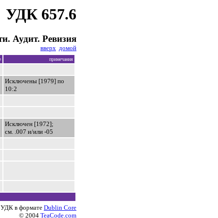
УДК 657.6
и. Аудит. Ревизия
вверх
домой
е
примечания
Исключены [1979] по
10:2
Исключен [1972];
см. .007 и/или -05
 УДК в формате
Dublin Core
© 2004
TeaCode.com