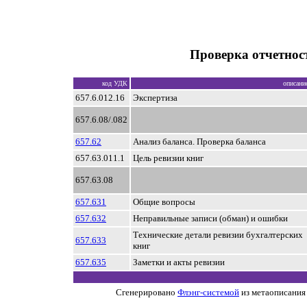
Проверка отчетност
код УДК
описани
657.6.012.16
Экспертиза
657.6.08/.082
657.62
Анализ баланса. Проверка баланса
657.63.011.1
Цель ревизии книг
657.63.08
657.631
Общие вопросы
657.632
Неправильные записи (обман) и ошибки
Технические детали ревизии бухгалтерских
657.633
книг
657.635
Заметки и акты ревизии
Сгенерировано
Флэнг-системой
из метаописания