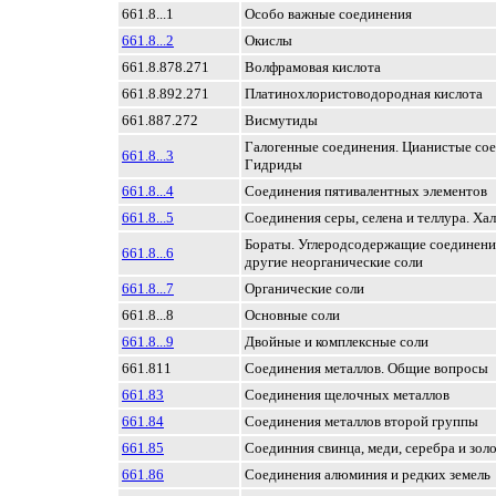
661.8...1
Особо важные соединения
661.8...2
Окислы
661.8.878.271
Волфрамовая кислота
661.8.892.271
Платинохлористоводородная кислота
661.887.272
Висмутиды
Галогенные соединения. Цианистые сое
661.8...3
Гидриды
661.8...4
Соединения пятивалентных элементов
661.8...5
Соединения серы, селена и теллура. Ха
Бораты. Углеродсодержащие соединения
661.8...6
другие неорганические соли
661.8...7
Органические соли
661.8...8
Основные соли
661.8...9
Двойные и комплексные соли
661.811
Соединения металлов. Общие вопросы
661.83
Соединения щелочных металлов
661.84
Соединения металлов второй группы
661.85
Соединния свинца, меди, серебра и зол
661.86
Соединения алюминия и редких земель