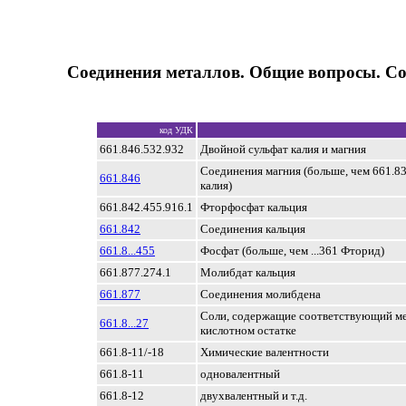
Соединения металлов. Общие вопросы. С
код УДК
661.846.532.932
Двойной сульфат калия и магния
Соединения магния (больше, чем 661.8
661.846
калия)
661.842.455.916.1
Фторфосфат кальция
661.842
Соединения кальция
661.8...455
Фосфат (больше, чем ...361 Фторид)
661.877.274.1
Молибдат кальция
661.877
Соединения молибдена
Соли, содержащие соответствующий ме
661.8...27
кислотном остатке
661.8-11/-18
Химические валентности
661.8-11
одновалентный
661.8-12
двухвалентный и т.д.