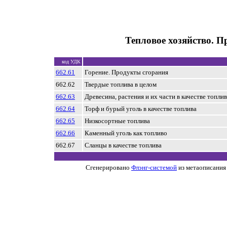
Тепловое хозяйство. 
код УДК
662.61
Горение. Продукты сгорания
662.62
Твердые топлива в целом
662.63
Древесина, растения и их части в качестве топли
662.64
Торф и бурый уголь в качестве топлива
662.65
Низкосортные топлива
662.66
Каменный уголь как топливо
662.67
Сланцы в качестве топлива
Сгенерировано
Флэнг-системой
из метаописания