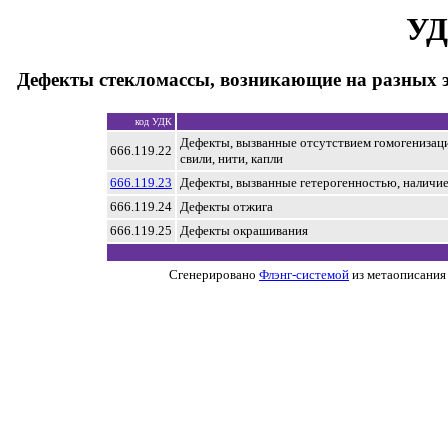
УД
Дефекты стекломассы, возникающие на разных 
код УДК
Дефекты, вызванные отсутствием гомогенизаци
666.119.22
свили, нити, капли
666.119.23
Дефекты, вызванные гетерогенностью, наличи
666.119.24
Дефекты отжига
666.119.25
Дефекты окрашивания
Сгенерировано
Флэнг-системой
из метаописания