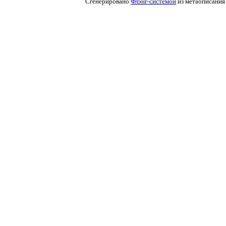
Сгенерировано
Флэнг-системой
из метаописания