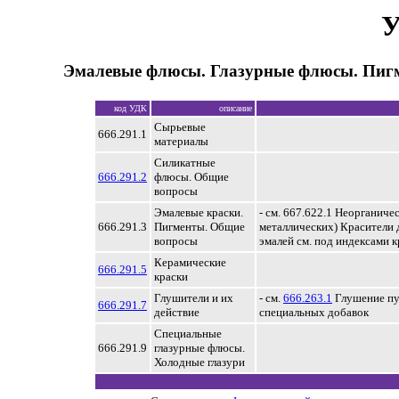
У
Эмалевые флюсы. Глазурные флюсы. Пиг
код УДК
описание
Сырьевые
666.291.1
материалы
Силикатные
666.291.2
флюсы. Общие
вопросы
Эмалевые краски.
- см. 667.622.1 Неорганиче
666.291.3
Пигменты. Общие
металлических) Красители
вопросы
эмалей см. под индексами 
Керамические
666.291.5
краски
Глушители и их
- см.
666.263.1
Глушение пу
666.291.7
действие
специальных добавок
Специальные
666.291.9
глазурные флюсы.
Холодные глазури