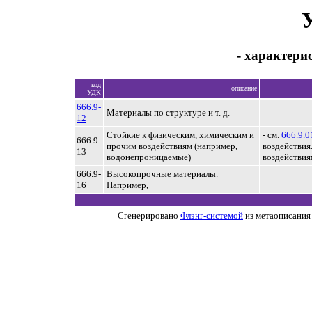
- характери
код
описание
УДК
666.9-
Материалы по структуре и т. д.
12
Стойкие к физическим, химическим и
- см.
666.9.0
666.9-
прочим воздействиям (например,
воздействия
13
водонепроницаемые)
воздействия
666.9-
Высокопрочные материалы.
16
Например,
Сгенерировано
Флэнг-системой
из метаописания