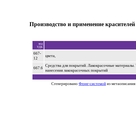
Производство и применение красителе
код
УДК
667-
цвета,
12
Средства для покрытий. Лакокрасочные материалы.
667.6
нанесения лакокрасочных покрытий
Сгенерировано
Флэнг-системой
из метаописания