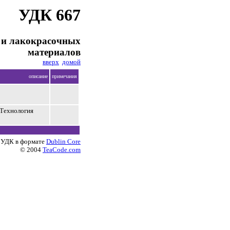
УДК 667
й и лакокрасочных
материалов
вверх
домой
описание
примечания
 Технология
 УДК в формате
Dublin Core
© 2004
TeaCode.com