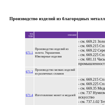
Производство изделий из благородных метал
код
описание
УДК
- см. 669.21 Зол
- см. 669.215 Сп
Производство изделий из
- см. 669.22 Сер
671.1
золота. Украшения.
- см. 669.225 С
Ювелирные изделия
- см. 681.11 Час
промышленност
Производство мелких изделий
671.2
из различных сплавов
- см. 669.215 Сп
- см. 669.225 С
- см. 669.35 Ме
- см. 737 Нумиз
671.4
Изготовление монет и медалей
искусство
- см. 737.1.02 Т