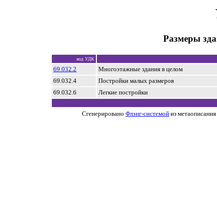
Размеры зда
код УДК
69.032.2
Многоэтажные здания в целом
69.032.4
Постройки малых размеров
69.032.6
Легкие постройки
Сгенерировано
Флэнг-системой
из метаописания