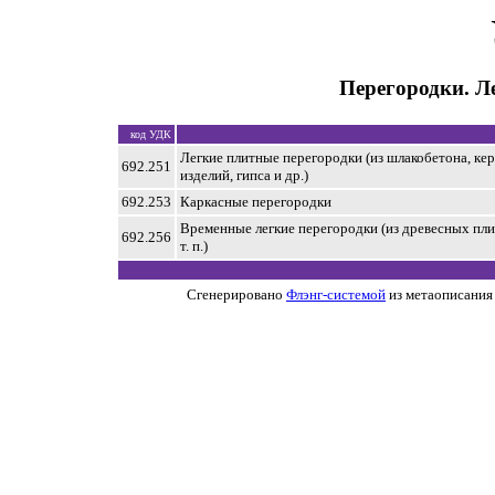
Перегородки. Л
код УДК
Легкие плитные перегородки (из шлакобетона, ке
692.251
изделий, гипса и др.)
692.253
Каркасные перегородки
Временные легкие перегородки (из древесных пли
692.256
т. п.)
Сгенерировано
Флэнг-системой
из метаописания