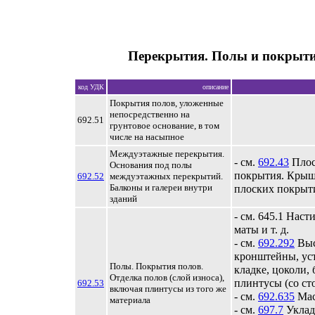
Перекрытия. Полы и покрыти
код УДК
описание
Покрытия полов, уложенные
непосредственно на
692.51
грунтовое основание, в том
числе на насыпное
Междуэтажные перекрытия.
- см.
692.43
Плос
Основания под полы
покрытия. Крыш
692.52
междуэтажных перекрытий.
Балконы и галереи внутри
плоских покрыт
зданий
- см. 645.1 Наст
маты и т. д.
- см.
692.292
Выс
кронштейны, уст
Полы. Покрытия полов.
кладке, цоколи, 
Отделка полов (слой износа),
плинтусы (со с
692.53
включая плинтусы из того же
- см.
692.635
Мас
материала
- см.
697.7
Уклад