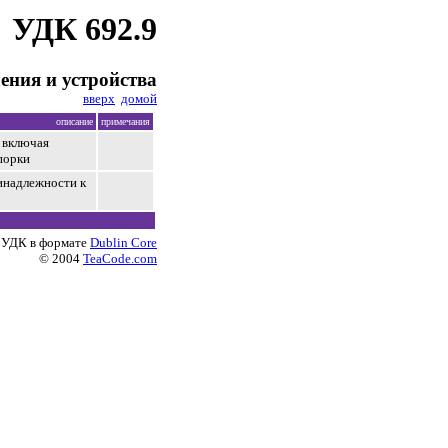
УДК 692.9
ения и устройства
вверх
домой
описание
примечания
 включая
порки
инадлежности к
 УДК в формате
Dublin Core
© 2004
TeaCode.com