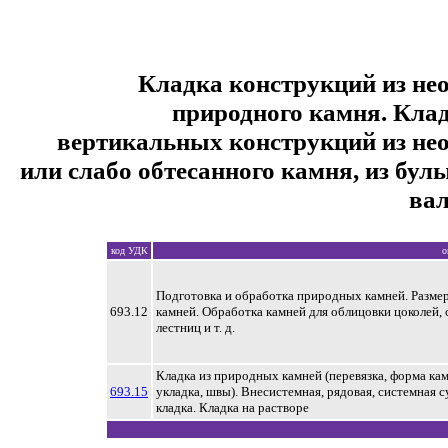
Кладка конструкций из не
природного камня. Клад
вертикальных конструкций из не
или слабо обтесанного камня, из бул
ва
код УДК
о
Подготовка и обработка природных камней. Разме
693.12
камней. Обработка камней для облицовки цоколей, 
лестниц и т. д.
Кладка из природных камней (перевязка, форма кам
693.15
укладка, швы). Внесистемная, рядовая, системная с
кладка. Кладка на растворе