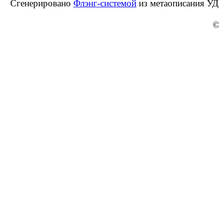
Сгенерировано
Флэнг-системой
из метаописания УД
©