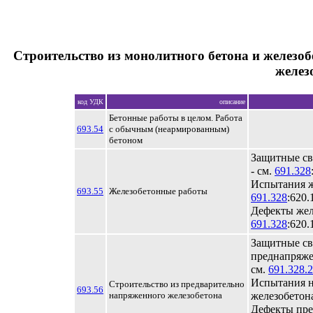
Строительство из монолитного бетона и железоб
желез
код УДК
описание
Бетонные работы в целом. Работа
693.54
с обычным (неармированным)
бетоном
Защитные св
- см.
691.328
Испытания ж
693.55
Железобетонные работы
691.328
:620.
Дефекты желе
691.328
:620.
Защитные св
преднапряже
см.
691.328.2
Испытания 
Строительство из предварительно
693.56
напряженного железобетона
железобетона
Дефекты пр