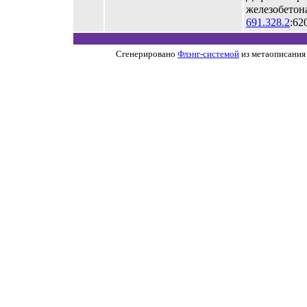
железобетона
691.328.2
:62
Сгенерировано
Флэнг-системой
из метаописания